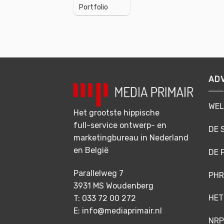
Portfolio
AD
WEL
Het grootste hippische
full-service ontwerp- en
DE 
marketingbureau in Nederland
en België
DE 
Parallelweg 7
PHR
3931 MS Woudenberg
HET
T: 033 72 00 272
E: info@mediaprimair.nl
NRP