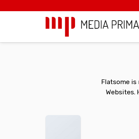
Skip
to
content
Flatsome is 
Websites. 