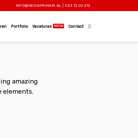
INFO@MEDIAPRIMAIR.NL
|
033 72 00 272
ren
Portfolio
Vacatures
Contact
ating amazing
e elements.