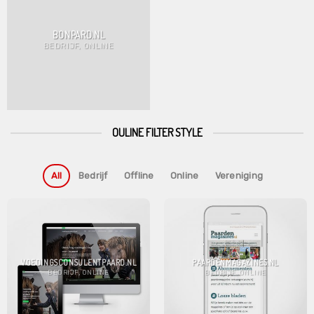
BONPARD.NL
BEDRIJF, ONLINE
OULINE FILTER STYLE
All
Bedrijf
Offline
Online
Vereniging
VOEDINGSCONSULENTPAARD.NL
PAARDENMAGAZINES.NL
BEDRIJF, ONLINE
BEDRIJF, ONLINE