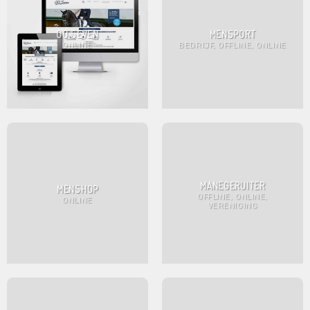
OO SEVEN
MENSPORT
ONLINE
BEDRIJF, OFFLINE, ONLINE
MANEGERUITER
MENSHOP
OFFLINE, ONLINE,
ONLINE
VERENIGING