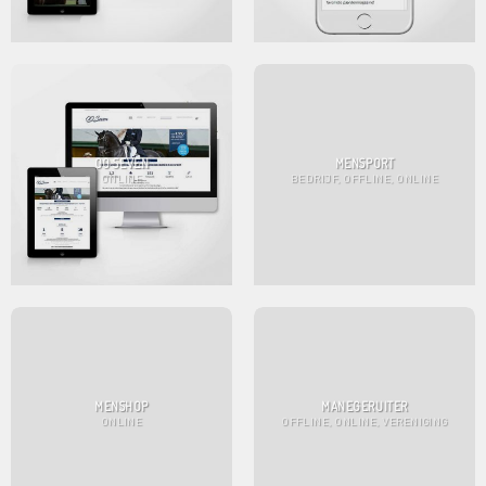
OO SEVEN
MENSPORT
ONLINE
BEDRIJF, OFFLINE, ONLINE
MENSHOP
MANEGERUITER
ONLINE
OFFLINE, ONLINE, VERENIGING