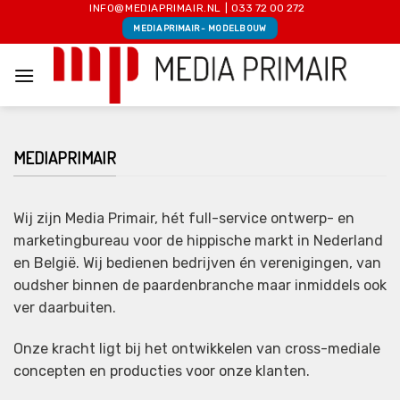
Skip
INFO@MEDIAPRIMAIR.NL
|
033 72 00 272
MEDIA PRIMAIR - MODELBOUW
to
content
MEDIAPRIMAIR
Wij zijn Media Primair, hét full-service ontwerp- en
marketingbureau voor de hippische markt in Nederland
en België. Wij bedienen bedrijven én verenigingen, van
oudsher binnen de paardenbranche maar inmiddels ook
ver daarbuiten.
Onze kracht ligt bij het ontwikkelen van cross-mediale
concepten en producties voor onze klanten.