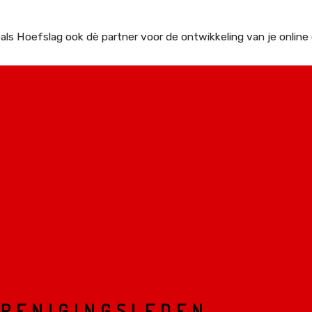
oals Hoefslag ook dè partner voor de ontwikkeling van je online
ERENIGINGSLEDEN