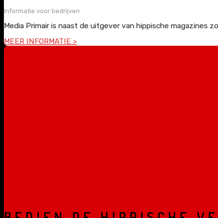
Informatie voor bedrijven
Media Primair is naast de uitgever van hippische magazines z
MEER INFORMATIE >
BEDIEN DE HIPPISCHE V