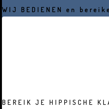
WIJ BEDIENEN en berei
Wij zijn Media Primair, hét full-service ontwerp- en marketin
paardenbranche maar inmiddels ook ver daarbuiten. Onze krach
BEREIK JE HIPPISCHE
KL