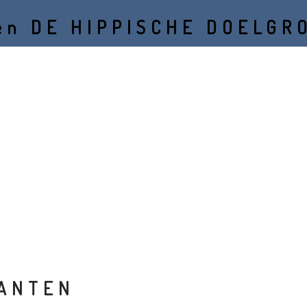
ken DE HIPPISCHE DOELGR
gbureau voor de hippische markt in Nederland en België. Wij bed
t ligt bij het ontwikkelen van cross-mediale concepten en pro
ANTEN