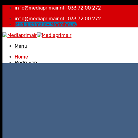
Skip
info@mediaprimair.nl
|
033 72 00 272
to
info@mediaprimair.nl
|
033 72 00 272
content
Media primair - Modelbouw
Menu
Home
Bedrijven
Verenigingen
Adverteren
Portfolio
Vacatures
Contact