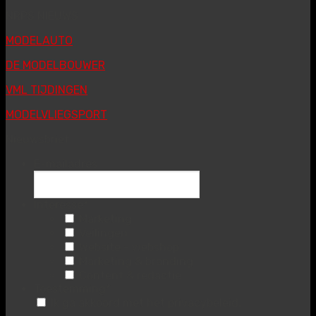
NRPS NIEUWS
MODELAUTO
DE MODELBOUWER
VML TIJDINGEN
MODELVLIEGSPORT
Nieuwsbrief
E-mailadres
Interesse
*
Marketing
Veilingen
Website - webshop
Marketing & branding
Content & redactie
Toestemming
*
Ik ga akkoord met het privacybeleid.