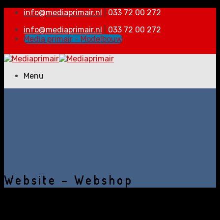
Skip
info@mediaprimair.nl
|
033 72 00 272
to
info@mediaprimair.nl
|
033 72 00 272
content
Media primair - Modelbouw
Menu
Home
Bedrijven
Verenigingen
Adverteren
Portfolio
Vacatures
Contact
Website – Webshop