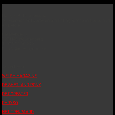
Het grootste hippische
full-service ontwerp- en marketingbureau in Nederland
en België
Parallelweg 7
3931 MS Woudenberg
T: 033 72 00 272
E: info@mediaprimair.nl
Adverteren
WELSH MAGAZINE
DE SHETLAND PONY
DE FORESTER
PHRYSO
HET TREKPAARD