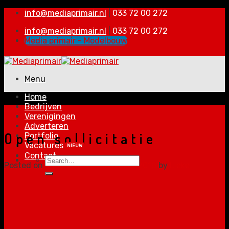
Skip
info@mediaprimair.nl
|
033 72 00 272
to
info@mediaprimair.nl
|
033 72 00 272
content
Media primair - Modelbouw
Menu
Home
Bedrijven
Vacatures
Verenigingen
Adverteren
Open sollicitatie
Portfolio
Vacatures
Contact
Posted on
4 juli 2018
20 november 2018
by
Lieke