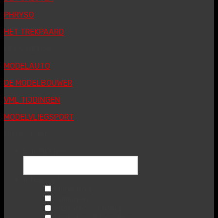
PHRYSO
HET TREKPAARD
NRPS NIEUWS
MODELAUTO
DE MODELBOUWER
VML TIJDINGEN
MODELVLIEGSPORT
Nieuwsbrief
E-mailadres
Interesse
*
Marketing
Veilingen
Website - webshop