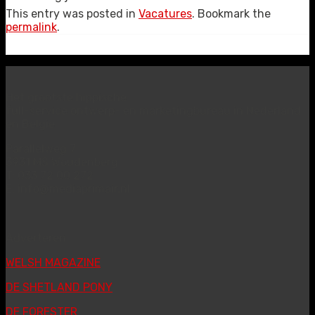
This entry was posted in
Vacatures
. Bookmark the
permalink
.
Het grootste hippische
full-service ontwerp- en marketingbureau in Nederland
en België
Parallelweg 7
3931 MS Woudenberg
T: 033 72 00 272
E: info@mediaprimair.nl
Adverteren
WELSH MAGAZINE
DE SHETLAND PONY
DE FORESTER