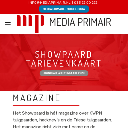
Skip
INFO@MEDIAPRIMAIR.NL
|
033 72 00 272
MEDIA PRIMAIR - MODELBOUW
to
content
SHOWPAARD
TARIEVENKAART
DOWNLOAD TARIEVENKAART PRINT
MAGAZINE
Het Showpaard is hét magazine over KWPN
tuigpaarden, hackney’s en de Friese tuigpaarden.
Het magazine richt zich met name op de