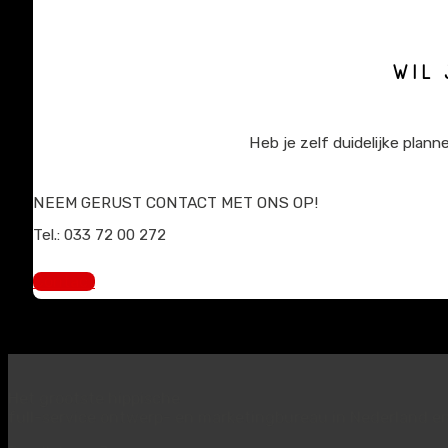
WIL 
Heb je zelf duidelijke plan
NEEM GERUST CONTACT MET ONS OP!
Tel.: 033 72 00 272
sales@mediaprimair.nl
Contact
Het grootste hippische
full-service ontwerp- en marketingbureau in Nederland en