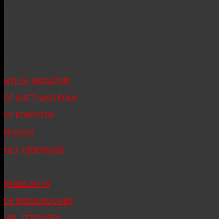
Parallelweg 7
3931 MS Woudenberg
T: 033 72 00 272
E: info@mediaprimair.nl
Adverteren
WELSH MAGAZINE
DE SHETLAND PONY
DE FORESTER
PHRYSO
HET TREKPAARD
NRPS NIEUWS
MODELAUTO
DE MODELBOUWER
VML TIJDINGEN