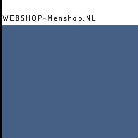
WEBSHOP-Menshop.NL
Als uitgever van Mensport weet Media Primair als geen ande
je kleding, wedstrijdbenodigdheden, boeken en handschoene