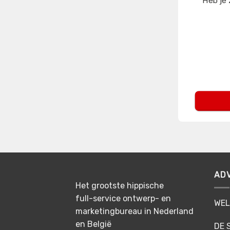
Heb je 
AD
Het grootste hippische
full-service ontwerp- en
WEL
marketingbureau in Nederland
en België
DE 