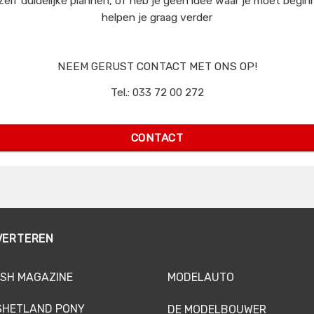
zelf duidelijke plannen, of heb je geen idee waar je moet begin
helpen je graag verder
NEEM GERUST CONTACT MET ONS OP!
Tel.: 033 72 00 272
sales@mediaprimair.nl
CONTACT
VERTEREN
SH MAGAZINE
MODELAUTO
SHETLAND PONY
DE MODELBOUWER