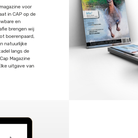
 magazine voor
aat in CAP op de
ouwbare en
afie brengen wij
tot boerenpaard,
n natuurlijke
zadel langs de
t Cap Magazine
lke uitgave van