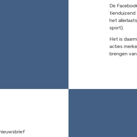
De Facebook
tienduizend 
het allerlaa
sport).
Het is daarm
acties merk
brengen van
 nieuwsbrief