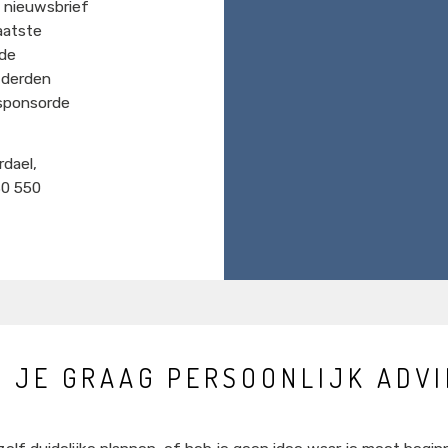
 nieuwsbrief
aatste
 de
 derden
sponsorde
rdael,
80 550
L JE GRAAG PERSOONLIJK ADVI