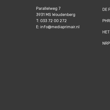
Parallelweg 7
DE 
3931 MS Woudenberg
T: 033 72 00 272
PHR
E: info@mediaprimair.nl
HET
NRP