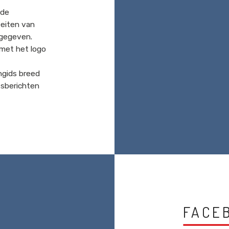
 de
teiten van
rgegeven.
met het logo
ngids breed
wsberichten
FACE