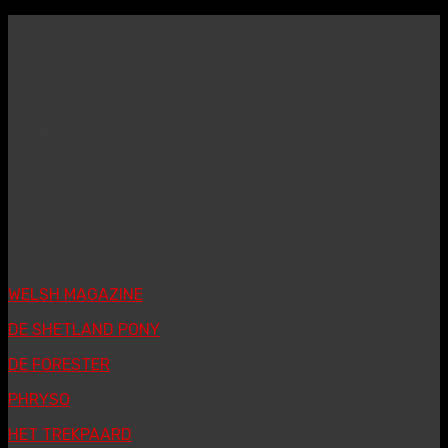
Het grootste hippische
full-service ontwerp- en marketingbureau in Nederland
en België
Parallelweg 7
3931 MS Woudenberg
T: 033 72 00 272
E: info@mediaprimair.nl
Adverteren
WELSH MAGAZINE
DE SHETLAND PONY
DE FORESTER
PHRYSO
HET TREKPAARD