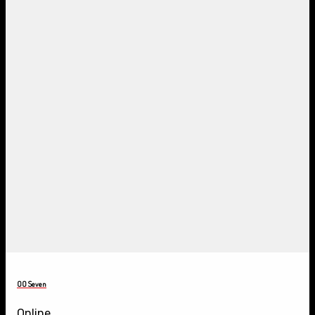
OO Seven
Online