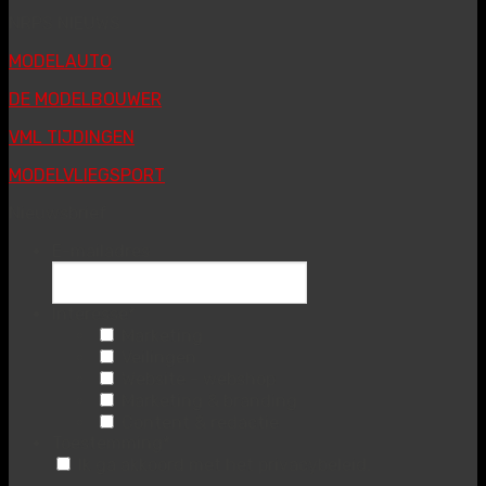
NRPS NIEUWS
MODELAUTO
DE MODELBOUWER
VML TIJDINGEN
MODELVLIEGSPORT
Nieuwsbrief
E-mailadres
Interesse
*
Marketing
Veilingen
Website - webshop
Marketing & branding
Content & redactie
Toestemming
*
Ik ga akkoord met het privacybeleid.