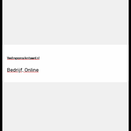
Voedingsconsulentpaard.nl
Bedrijf, Online