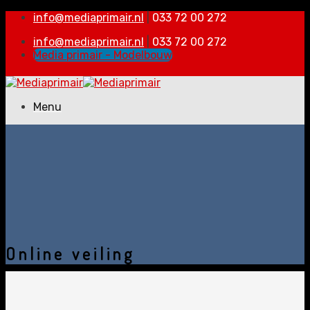
Skip
info@mediaprimair.nl
|
033 72 00 272
to
info@mediaprimair.nl
|
033 72 00 272
content
Media primair - Modelbouw
Menu
Home
Bedrijven
Verenigingen
Adverteren
Portfolio
Vacatures
Contact
Online veiling