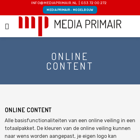
Skip
INFO@MEDIAPRIMAIR.NL
|
033 72 00 272
MEDIA PRIMAIR - MODELBOUW
to
content
ONLINE
CONTENT
ONLINE CONTENT
Alle basisfunctionaliteiten van een online veiling in een
totaalpakket. De kleuren van de online veiling kunnen
naar wens worden aangepast, je eigen logo kan